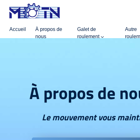
Accueil
À propos de
Galet de
Autre
nous
roulement
roulem
À propos de no
Le mouvement vous maint