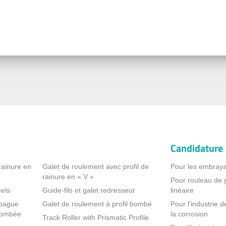
Candidature
rainure en
Galet de roulement avec profil de
Pour les embraya
rainure en « V »
Pour rouleau de
els
Guide-fils et galet redresseur
linéaire
 bague
Galet de roulement à profil bombé
Pour l'industrie d
 bombée
la corrosion
Track Roller with Prismatic Profile