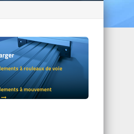
arger
lements à rouleaux de voie
lements à mouvement