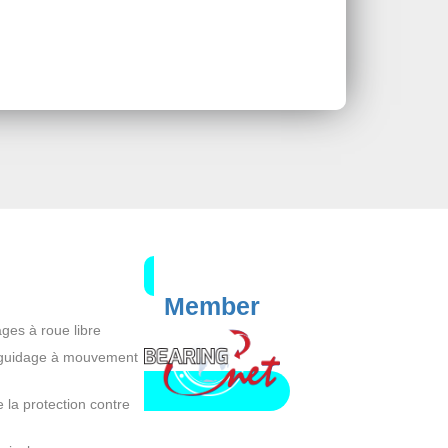
Member
ges à roue libre
 guidage à mouvement
e la protection contre